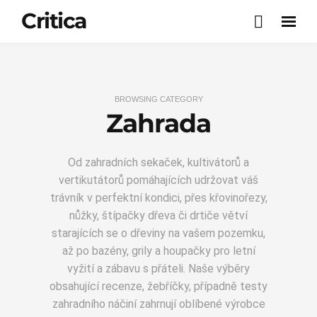
Critica
BROWSING CATEGORY
Zahrada
Od zahradních sekaček, kultivátorů a
vertikutátorů pomáhajících udržovat váš
trávník v perfektní kondici, přes křovinořezy,
nůžky, štípačky dřeva či drtiče větví
starajících se o dřeviny na vašem pozemku,
až po bazény, grily a houpačky pro letní
vyžití a zábavu s přáteli. Naše výběry
obsahující recenze, žebříčky, případně testy
zahradního náčiní zahrnují oblíbené výrobce