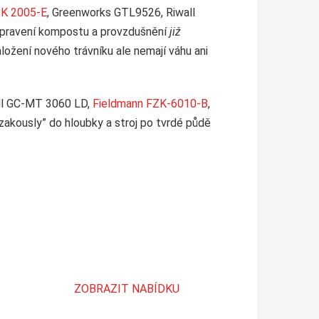
ZK 2005-E
, Greenworks GTL9526, Riwall
apravení kompostu a provzdušnění
již
aložení nového trávníku ale nemají váhu ani
ll GC-MT 3060 LD,
Fieldmann FZK-6010-B
,
 “zakously” do hloubky a stroj po tvrdé půdě
ZOBRAZIT NABÍDKU