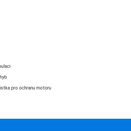
ulaci
ohyb
istka pro ochranu motoru