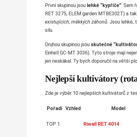
První skupinou jsou
lehké “kypřiče”
. Sem 
RET 3275, ELEM garden MTBE302T) a také 
existujících, měkkých záhonů
. Jsou lehké, 
sílu.
Druhou skupinou jsou
skutečné “kultiváto
Einhell GC-MT 3036). Tyto stroje mají nejen
jen neskákal. Ty bych doporučil na větší plo
Nejlepší kultivátory (ro
Zde je výběr 10 nejlepších kultivátorů z te
Pořadí
Vzhled
Model
TOP 1
Riwall RET 4014