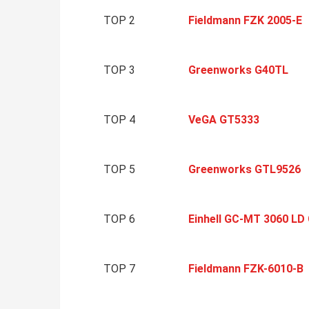
TOP 2
Fieldmann FZK 2005-E
TOP 3
Greenworks G40TL
TOP 4
VeGA GT5333
TOP 5
Greenworks GTL9526
TOP 6
Einhell GC-MT 3060 LD 
TOP 7
Fieldmann FZK-6010-B