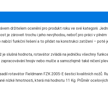
ávem držitelem ocenění pro produkt roku ve své kategorii. Jedná
t je zároveň trochu i jeho nevýhodou, neboť pro práci v plném v
 nabízí funkční řešení a to přidat na konstrukci zatížení – poté
 je slušná hodnota, rotavátor zvládá na jedničku všechny funkce
zapracovávání hnojiv nebo mulče a samozřejmě také ničení pleve
dil rotavátor Fieldmann FZK 2005-E šesticí kvalitních nožů. Ru
né nízké hmotnosti, která má hodnotu 11 Kg. Průměr ocelových 