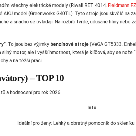
řadím všechny elektrické modely (Riwall RET 4014,
Fieldmann F
AKU model (Greenworks G40TL). Tyto stroje jsou skvělé na z
tiché a snadno se ovládají. Na rozbití tvrdé, udusané hlíny nebo z
ry”
. To jsou bez výjimky
benzínové stroje
(VeGA GT5333, Einhe
 silný motor, ale i vyšší hmotnost, která je klíčová, aby se nože
chy a na těžší práci.
tavátory) – TOP 10
stů a hodnocení pro rok 2026.
Info
Ideální pro ženy: Lehký a obratný pomocník do skleníku