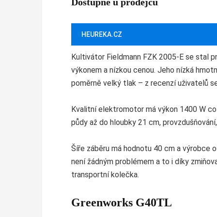
Dostupné u prodejců
HEUREKA.CZ
Kultivátor Fieldmann FZK 2005-E se stal pr
výkonem a nízkou cenou. Jeho nízká hmotnos
poměrně velký tlak – z recenzí uživatelů se
Kvalitní elektromotor má výkon 1400 W což
půdy až do hloubky 21 cm, provzdušňování, 
Šíře záběru má hodnotu 40 cm a výrobce osa
není žádným problémem a to i díky zmiňova
transportní kolečka.
Greenworks G40TL