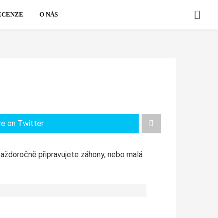
ECENZE
O NÁS
re on Twitter
každoročně připravujete záhony, nebo malá