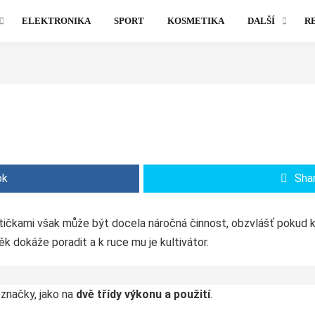
ELEKTRONIKA
SPORT
KOSMETIKA
DALŠÍ
R
ok
Sha
kytičkami však může být docela náročná činnost, obzvlášť pokud 
ěk dokáže poradit a k ruce mu je kultivátor.
 značky, jako na
dvě třídy výkonu a použití
.