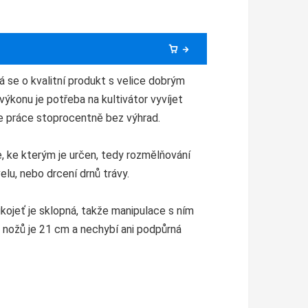
 se o kvalitní produkt s velice dobrým
ýkonu je potřeba na kultivátor vyvíjet
 je práce stoprocentně bez výhrad.
, ke kterým je určen, tedy rozmělňování
lu, nebo drcení drnů trávy.
kojeť je sklopná, takže manipulace s ním
nožů je 21 cm a nechybí ani podpůrná