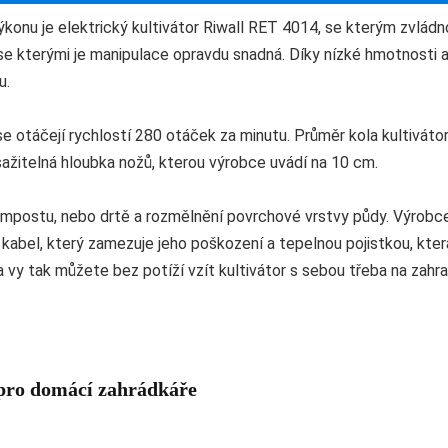
onu je elektrický kultivátor Riwall RET 4014, se kterým zvládnou
 kterými je manipulace opravdu snadná. Díky nízké hmotnosti a
u.
e otáčejí rychlostí 280 otáček za minutu. Průměr kola kultiváto
ažitelná hloubka nožů, kterou výrobce uvádí na 10 cm.
kompostu, nebo drtě a rozmělnění povrchové vrstvy půdy. Výrob
bel, který zamezuje jeho poškození a tepelnou pojistkou, která
 vy tak můžete bez potíží vzít kultivátor s sebou třeba na zahra
pro domácí zahrádkáře