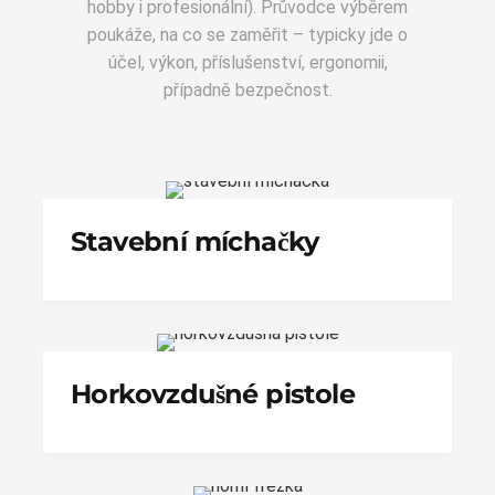
hobby i profesionální). Průvodce výběrem
poukáže, na co se zaměřit – typicky jde o
účel, výkon, příslušenství, ergonomii,
případně bezpečnost.
Stavební míchačky
Horkovzdušné pistole