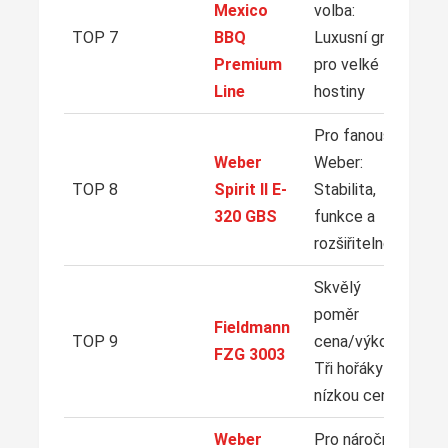
Mexico
volba:
TOP 7
BBQ
Luxusní gril
Premium
pro velké
Line
hostiny
Pro fanoušky
Weber
Weber:
TOP 8
Spirit II E-
Stabilita,
320 GBS
funkce a
rozšiřitelnost
Skvělý
poměr
Fieldmann
TOP 9
cena/výkon:
FZG 3003
Tři hořáky za
nízkou cenu
Weber
Pro náročné: