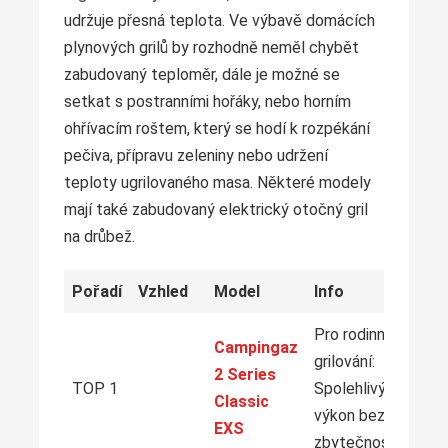
udržuje přesná teplota. Ve výbavě domácích
plynových grilů by rozhodně neměl chybět
zabudovaný teploměr, dále je možné se
setkat s postranními hořáky, nebo horním
ohřívacím roštem, který se hodí k rozpékání
pečiva, přípravu zeleniny nebo udržení
teploty ugrilovaného masa. Některé modely
mají také zabudovaný elektrický otočný gril
na drůbež.
Pořadí
Vzhled
Model
Info
Pro rodinné
Campingaz
grilování:
2 Series
TOP 1
Spolehlivý
Classic
výkon bez
EXS
zbytečností