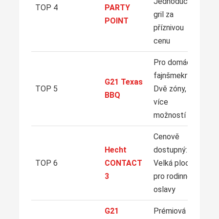
Jednoduchý
TOP 4
PARTY
gril za
POINT
příznivou
cenu
Pro domácí
fajnšmekry:
G21 Texas
TOP 5
Dvě zóny,
BBQ
více
možností
Cenově
Hecht
dostupný:
TOP 6
CONTACT
Velká plocha
3
pro rodinné
oslavy
G21
Prémiová