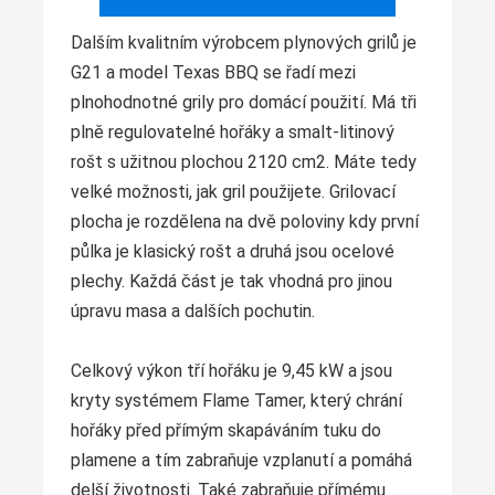
Dalším kvalitním výrobcem plynových grilů je
G21 a model Texas BBQ se řadí mezi
plnohodnotné grily pro domácí použití. Má tři
plně regulovatelné hořáky a smalt-litinový
rošt s užitnou plochou 2120 cm2. Máte tedy
velké možnosti, jak gril použijete. Grilovací
plocha je rozdělena na dvě poloviny kdy první
půlka je klasický rošt a druhá jsou ocelové
plechy. Každá část je tak vhodná pro jinou
úpravu masa a dalších pochutin.
Celkový výkon tří hořáku je 9,45 kW a jsou
kryty systémem Flame Tamer, který chrání
hořáky před přímým skapáváním tuku do
plamene a tím zabraňuje vzplanutí a pomáhá
delší životnosti. Také zabraňuje přímému