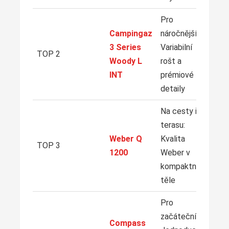
Pro
Campingaz
náročnější:
3 Series
Variabilní
TOP 2
Woody L
rošt a
INT
prémiové
detaily
Na cesty i
terasu:
Weber Q
Kvalita
TOP 3
1200
Weber v
kompaktním
těle
Pro
začátečníky:
Compass