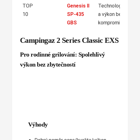
TOP
Genesis II
Technologie
10
SP-435
a výkon bez
GBS
kompromisů
Campingaz 2 Series Classic EXS
Pro rodinné grilování: Spolehlivý
výkon bez zbytečností
Výhody