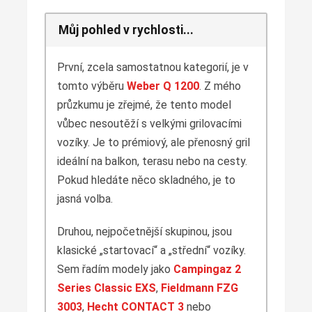
Můj pohled v rychlosti...
První, zcela samostatnou kategorií, je v
tomto výběru
Weber Q 1200
. Z mého
průzkumu je zřejmé, že tento model
vůbec nesoutěží s velkými grilovacími
vozíky. Je to prémiový, ale přenosný gril
ideální na balkon, terasu nebo na cesty.
Pokud hledáte něco skladného, je to
jasná volba.
Druhou, nejpočetnější skupinou, jsou
klasické „startovací“ a „střední“ vozíky.
Sem řadím modely jako
Campingaz 2
Series Classic EXS
,
Fieldmann FZG
3003
,
Hecht CONTACT 3
nebo