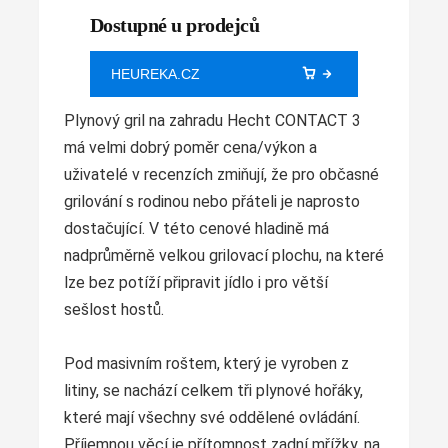
Dostupné u prodejců
HEUREKA.CZ
Plynový gril na zahradu Hecht CONTACT 3
má velmi dobrý poměr cena/výkon a
uživatelé v recenzích zmiňují, že pro občasné
grilování s rodinou nebo přáteli je naprosto
dostačující. V této cenové hladině má
nadprůměrně velkou grilovací plochu, na které
lze bez potíží připravit jídlo i pro větší
sešlost hostů.
Pod masivním roštem, který je vyroben z
litiny, se nachází celkem tři plynové hořáky,
které mají všechny své oddělené ovládání.
Příjemnou věcí je přítomnost zadní mřížky, na