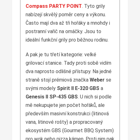
Compass PARTY POINT
. Tyto grily
nabízejí skvělý poměr ceny a výkonu.
Často mají dva až tři hořáky a mnohdy i
postranní vařič na omáčky. Jsou to
ideální funkční grily pro běžnou rodinu.
A pak je tu třetí kategorie: velké
grilovací stanice. Tady proti sobě vidím
dva naprosto odlišné přístupy. Na jedné
straně stojí prémiová značka
Weber
se
svými modely
Spirit II E-320 GBS
a
Genesis II SP-435 GBS
. U nich si podle
mě nekupujete jen počet hořáků, ale
především masivní konstrukci (litinová
vana, litinové rošty) a propracovaný
ekosystém GBS (Gourmet BBQ System)
pro wok nebo pizza kámen. Proti nim pak