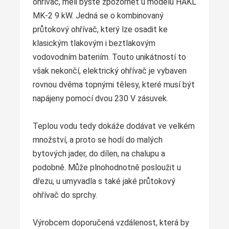
ohřívač, měli byste zpozornět u modelu HAKL
MK-2 9 kW. Jedná se o kombinovaný
průtokový ohřívač, který lze osadit ke
klasickým tlakovým i beztlakovým
vodovodním bateriím. Touto unikátností to
však nekončí, elektrický ohřívač je vybaven
rovnou dvěma topnými tělesy, které musí být
napájeny pomocí dvou 230 V zásuvek.
Teplou vodu tedy dokáže dodávat ve velkém
množství, a proto se hodí do malých
bytových jader, do dílen, na chalupu a
podobně. Může plnohodnotně posloužit u
dřezu, u umyvadla s také jaké průtokový
ohřívač do sprchy.
Výrobcem doporučená vzdálenost, která by