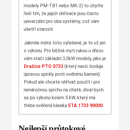
modely PM-TB1 nebo MK-2) to chytře
řeší tím, že jejich ohřívače jsou často
univerzální pro oba systémy, což vám
ušetří starosti.
Jakmile máte toto vyřešené, je to už jen
o výkonu. Pro běžné mytí rukou u dřezu
vám stačí základní 3,5kW modely, jako je
Dražice PTO 0733
(který navíc boduje
úpravou spirály proti vodnímu kameni).
Pokud ale chcete ohřívač použít i pro
nenáročnou sprchu na chatě, díval bych
se po výkonu kolem 5 kW, který má
třeba ověřená klasika
ETA 1733 90000
.
Nejlepší průtokové