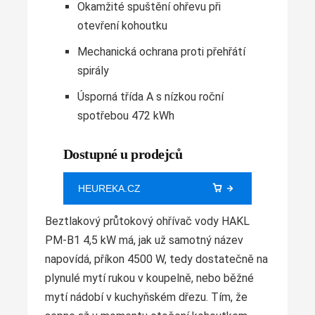
Okamžité spuštění ohřevu při
otevření kohoutku
Mechanická ochrana proti přehřátí
spirály
Úsporná třída A s nízkou roční
spotřebou 472 kWh
Dostupné u prodejců
HEUREKA.CZ
Beztlakový průtokový ohřívač vody HAKL
PM-B1 4,5 kW má, jak už samotný název
napovídá, příkon 4500 W, tedy dostatečně na
plynulé mytí rukou v koupelně, nebo běžné
mytí nádobí v kuchyňském dřezu. Tím, že