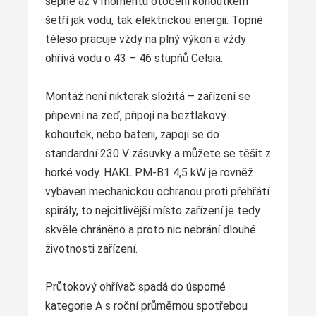
sepne až v momentu otočení kohoutkem
šetří jak vodu, tak elektrickou energii. Topné
těleso pracuje vždy na plný výkon a vždy
ohřívá vodu o 43 – 46 stupňů Celsia.
Montáž není nikterak složitá – zařízení se
připevní na zeď, připojí na beztlakový
kohoutek, nebo baterii, zapojí se do
standardní 230 V zásuvky a můžete se těšit z
horké vody. HAKL PM-B1 4,5 kW je rovněž
vybaven mechanickou ochranou proti přehřátí
spirály, to nejcitlivější místo zařízení je tedy
skvěle chráněno a proto nic nebrání dlouhé
životnosti zařízení.
Průtokový ohřívač spadá do úsporné
kategorie A s roční průměrnou spotřebou