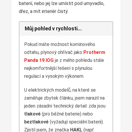
baterií, nebo jej lze umístit pod umyvadlo,
dřez, a mít interiér čistý.
Můj pohled v rychlosti...
Pokud máte možnost komínového
odtahu, plynový ohřívač jako
Protherm
Panda 19 IOG
je z mého pohledu stále
nejkomfortnější řešení s plynulou
regulací a vysokým výkonem.
U elektrických modelů, na které se
zaměřuje zbytek článku, jsem narazil na
jeden zásadní technický detail: zda jsou
tlakové
(pro běžné baterie) nebo
beztlakové
(vyžadují speciální baterii).
Zjistil jsem, že značka
HAKL
(např.