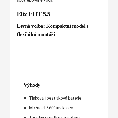
spotřebované vody.
Elíz EHT 5.5
Levná volba: Kompaktní model s
flexibilní montáží
Výhody
Tlaková i beztlaková baterie
Možnost 360° instalace
Tepelná pojistka s resetem