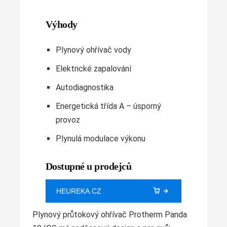
Výhody
Plynový ohřívač vody
Elektrické zapalování
Autodiagnostika
Energetická třída A – úsporný
provoz
Plynulá modulace výkonu
Dostupné u prodejců
HEUREKA.CZ
Plynový průtokový ohřívač Protherm Panda