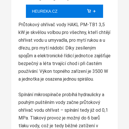
HEUREKA.CZ
Průtokový ohřívač vody HAKL PM-TB1 3,5
kW je skvělou volbou pro všechny, kteří chtějí
ohřívat vodu u umyvadla, pro mytí rukou a u
dřezu, pro mytí nádobí. Díky zesíleným
spojům a elektronické řídicí jednotce zajišťuje
bezpečný a léta trvající chod i při častém
používání. Výkon topného zařízení je 3500 W
a jednotka je osazena jednou spirálou.
Spínání mikrospínače probíhá hydraulicky a
pouhým puštěním vody začne průtokový
ohřívač vodu ohřívat – spínání tedy již od 0,1
MPa. Tlakový provoz je možný do 6 barů
tlaku vody, což je tedy běžné zatížení v