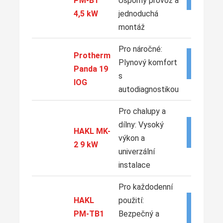
PM-B1
Úsporný provoz a
4,5 kW
jednoduchá
montáž
Pro náročné:
Protherm
ZOBRAZ
Plynový komfort
NABÍD
Panda 19
s
IOG
autodiagnostikou
Pro chalupy a
dílny: Vysoký
ZOBRAZ
HAKL MK-
NABÍD
výkon a
2 9 kW
univerzální
instalace
Pro každodenní
HAKL
použití:
ZOBRAZ
NABÍD
PM-TB1
Bezpečný a