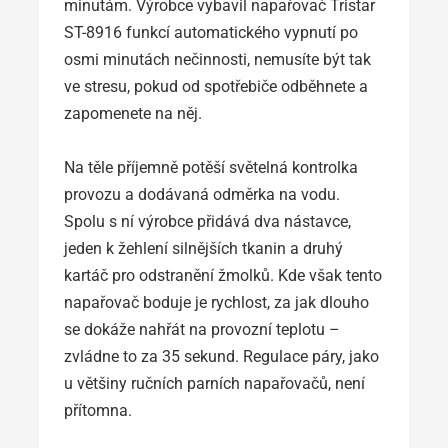
minutám. Výrobce vybavil napařovač Tristar
ST-8916 funkcí automatického vypnutí po
osmi minutách nečinnosti, nemusíte být tak
ve stresu, pokud od spotřebiče odběhnete a
zapomenete na něj.
Na těle příjemně potěší světelná kontrolka
provozu a dodávaná odměrka na vodu.
Spolu s ní výrobce přidává dva nástavce,
jeden k žehlení silnějších tkanin a druhý
kartáč pro odstranění žmolků. Kde však tento
napařovač boduje je rychlost, za jak dlouho
se dokáže nahřát na provozní teplotu –
zvládne to za 35 sekund. Regulace páry, jako
u většiny ručních parních napařovačů, není
přítomna.