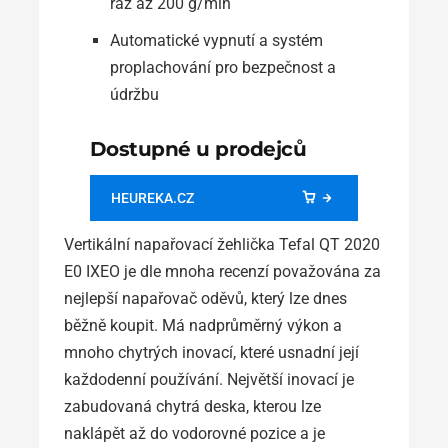
ráz až 200 g/min
Automatické vypnutí a systém
proplachování pro bezpečnost a
údržbu
Dostupné u prodejců
HEUREKA.CZ
Vertikální napařovací žehlička Tefal QT 2020
E0 IXEO je dle mnoha recenzí považována za
nejlepší napařovač oděvů, který lze dnes
běžně koupit. Má nadprůměrný výkon a
mnoho chytrých inovací, které usnadní její
každodenní používání. Největší inovací je
zabudovaná chytrá deska, kterou lze
naklápět až do vodorovné pozice a je