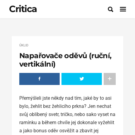
Critica
ÚKLID
Napařovače oděvů (ruční,
vertikální)
Přemýšleli jste někdy nad tím, jaké by to asi
bylo, žehlit bez žehlicího prkna? Jen nechat
svůj oblíbený svetr, tričko, nebo sako vyset na
ramínku a během chvíle jej dokonale vyžehlit
a jako bonus oděv osvěžit a zbavit jej