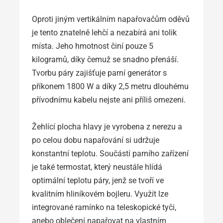
Oproti jiným vertikálním napařovačům oděvů
je tento znatelně lehčí a nezabírá ani tolik
místa. Jeho hmotnost činí pouze 5
kilogramů, díky čemuž se snadno přenáší.
Tvorbu páry zajišťuje parní generátor s
příkonem 1800 W a díky 2,5 metru dlouhému
přívodnímu kabelu nejste ani příliš omezeni.
Žehlící plocha hlavy je vyrobena z nerezu a
po celou dobu napařování si udržuje
konstantní teplotu. Součástí parního zařízení
je také termostat, který neustále hlídá
optimální teplotu páry, jenž se tvoří ve
kvalitním hliníkovém bojleru. Využít lze
integrované ramínko na teleskopické tyči,
anebo oblečení napařovat na vlastním