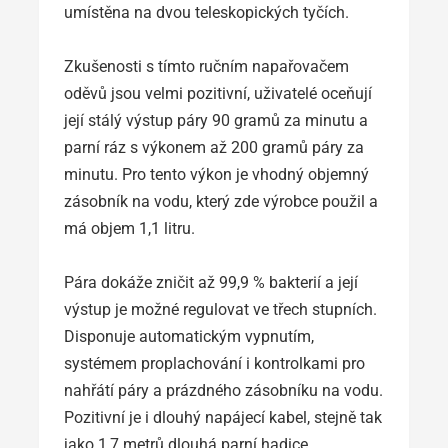
umístěna na dvou teleskopických tyčích.
Zkušenosti s tímto ručním napařovačem
oděvů jsou velmi pozitivní, uživatelé oceňují
její stálý výstup páry 90 gramů za minutu a
parní ráz s výkonem až 200 gramů páry za
minutu. Pro tento výkon je vhodný objemný
zásobník na vodu, který zde výrobce použil a
má objem 1,1 litru.
Pára dokáže zničit až 99,9 % bakterií a její
výstup je možné regulovat ve třech stupních.
Disponuje automatickým vypnutím,
systémem proplachování i kontrolkami pro
nahřátí páry a prázdného zásobníku na vodu.
Pozitivní je i dlouhý napájecí kabel, stejně tak
jako 1,7 metrů dlouhá parní hadice.