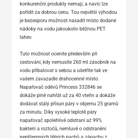
konkurenční produkty nemají, a navíc lze
pořídit za dobrou cenu. Tou největší výhodou
je bezesporu možnost nasadit místo dodané
nádoby na vodu jakoukoliv běžnou PET
lahev.
Tuto možnost oceníte především při
cestování, kdy nemusíte 260 ml zásobník na
vodu přibalovat s sebou a ušetříte tak ve
vašem zavazadle drahocenné místo.
Napařovač oděvů Princess 332846 se
dokáže plně nahřát už za 40 vteřin a dokáže
dodávat stálý přísun páry v objemu 25 gramů
za minutu. Díky vysoké teplotě páry
napařovač spolehlivě odstraní až 99%
bakterií a roztočů, nemluvě o odstranění
nepříjemných tělních pachů a zápachu z