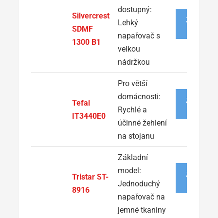
dostupný:
Silvercrest
ZOBRAZIT
Lehký
NABÍDKU
SDMF
napařovač s
1300 B1
velkou
nádržkou
Pro větší
domácnosti:
ZOBRAZIT
Tefal
NABÍDKU
Rychlé a
IT3440E0
účinné žehlení
na stojanu
Základní
model:
ZOBRAZIT
Tristar ST-
NABÍDKU
Jednoduchý
8916
napařovač na
jemné tkaniny