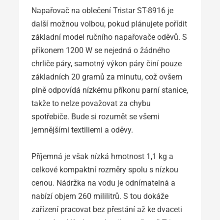
Napařovač na oblečení Tristar ST-8916 je
další možnou volbou, pokud plánujete pořídit
základní model ručního napařovače oděvů. S
příkonem 1200 W se nejedná o žádného
chrliče páry, samotný výkon páry činí pouze
základních 20 gramů za minutu, což ovšem
plně odpovídá nízkému příkonu parní stanice,
takže to nelze považovat za chybu
spotřebiče. Bude si rozumět se všemi
jemnějšími textiliemi a oděvy.
Příjemná je však nízká hmotnost 1,1 kg a
celkové kompaktní rozměry spolu s nízkou
cenou. Nádržka na vodu je odnímatelná a
nabízí objem 260 mililitrů. S tou dokáže
zařízení pracovat bez přestání až ke dvaceti