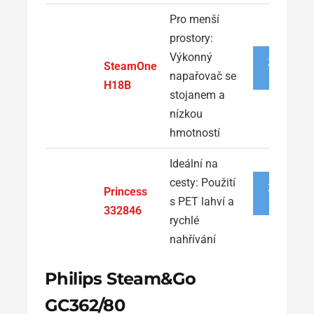
Pro menší
prostory:
Výkonný
ZOBRAZIT
SteamOne
NABÍDKU
napařovač se
H18B
stojanem a
nízkou
hmotností
Ideální na
cesty: Použití
ZOBRAZIT
Princess
NABÍDKU
s PET lahví a
332846
rychlé
nahřívání
Philips Steam&Go
GC362/80