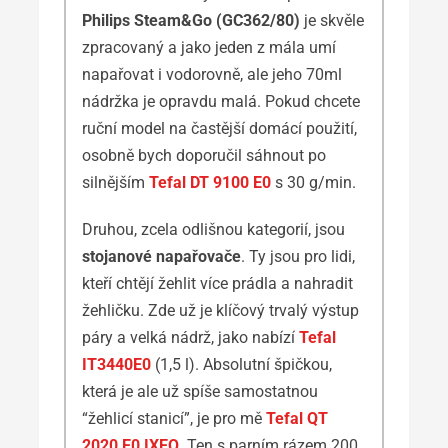
Philips Steam&Go (GC362/80)
je skvěle
zpracovaný a jako jeden z mála umí
napařovat i vodorovně, ale jeho 70ml
nádržka je opravdu malá. Pokud chcete
ruční model na častější domácí použití,
osobně bych doporučil sáhnout po
silnějším
Tefal DT 9100 E0
s 30 g/min.
Druhou, zcela odlišnou kategorií, jsou
stojanové napařovače
. Ty jsou pro lidi,
kteří chtějí žehlit více prádla a nahradit
žehličku. Zde už je klíčový trvalý výstup
páry a velká nádrž, jako nabízí
Tefal
IT3440E0
(1,5 l). Absolutní špičkou,
která je ale už spíše samostatnou
“žehlicí stanicí”, je pro mě
Tefal QT
2020 E0 IXEO
. Ten s parním rázem 200