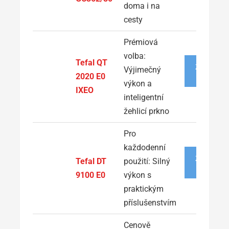
doma i na
cesty
Prémiová
volba:
Tefal QT
ZOBRAZIT
Výjimečný
NABÍDKU
2020 E0
výkon a
IXEO
inteligentní
žehlicí prkno
Pro
každodenní
ZOBRAZIT
Tefal DT
použití: Silný
NABÍDKU
9100 E0
výkon s
praktickým
příslušenstvím
Cenově