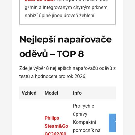
g/min a integrovaným chytrým prknem
nabízí úplně jinou úroveň žehlení.
Nejlepší napařovače
oděvů – TOP 8
Zde je výběr 8 nejlepších napařovačů oděvů z
testů a hodnocení pro rok 2026.
Vzhled
Model
Info
Pro rychlé
úpravy:
Philips
ZOBRAZIT
Kompaktní
NABÍDKU
Steam&Go
pomocník na
GC362/80