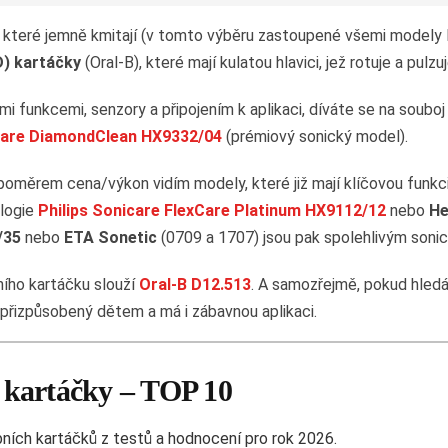
, které jemně kmitají (v tomto výběru zastoupené všemi modely 
D) kartáčky
(Oral-B), které mají kulatou hlavici, jež rotuje a pulzuj
i funkcemi, senzory a připojením k aplikaci, díváte se na souboj
icare DiamondClean HX9332/04
(prémiový sonický model).
 poměrem cena/výkon vidím modely, které již mají klíčovou funkc
ologie
Philips Sonicare FlexCare Platinum HX9112/12
nebo
He
/35
nebo
ETA Sonetic
(0709 a 1707) jsou pak spolehlivým soni
ního kartáčku slouží
Oral-B D12.513
. A samozřejmě, pokud hledá
e přizpůsobený dětem a má i zábavnou aplikaci.
í kartáčky – TOP 10
bních kartáčků z testů a hodnocení pro rok 2026.