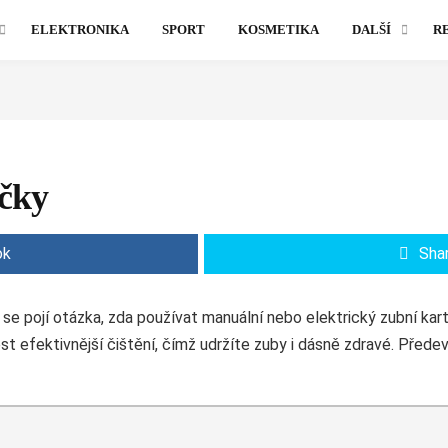
ELEKTRONIKA
SPORT
KOSMETIKA
DALŠÍ
R
áčky
ok
Sha
 se pojí otázka, zda používat manuální nebo elektrický zubní kar
st efektivnější čištění, čímž udržíte zuby i dásně zdravé. Předev