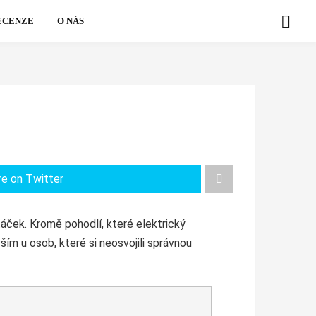
ECENZE
O NÁS
re on Twitter
táček. Kromě pohodlí, které elektrický
ším u osob, které si neosvojili správnou