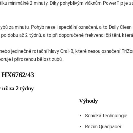
délku minimálně 2 minuty. Díky pohyblivým vláknům PowerTip je zaji
ů za minutu. Pohyb nese i speciální označení, a to Daily Clean s
po dobu až 2 týdnů, a to při doporučené frekvenci čištění, která
, nebo jedinečné rotační hlavy Oral-B, které nesou označení TriZ
oruje i přirozenou bělost zubů.
e HX6762/43
 už za 2 týdny
Výhody
Sonická technologie
Režim Quadpacer