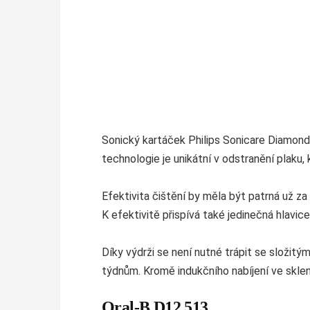
Sonický kartáček Philips Sonicare DiamondC
technologie je unikátní v odstranění plaku
Efektivita čištění by měla být patrná už z
K efektivitě přispívá také jedinečná hlavi
Díky výdrži se není nutné trápit se složit
týdnům. Kromě indukčního nabíjení ve sklen
Oral-B D12.513