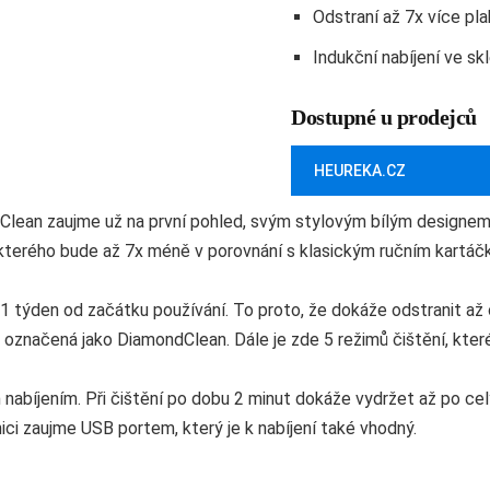
Odstraní až 7x více pl
Indukční nabíjení ve sk
Dostupné u prodejců
HEUREKA.CZ
lean zaujme už na první pohled, svým stylovým bílým designem. 
, kterého bude až 7x méně v porovnání s klasickým ručním kartáčk
a 1 týden od začátku používání. To proto, že dokáže odstranit až
ce označená jako DiamondClean. Dále je zde 5 režimů čištění, kte
ým nabíjením. Při čištění po dobu 2 minut dokáže vydržet až po c
ici zaujme USB portem, který je k nabíjení také vhodný.