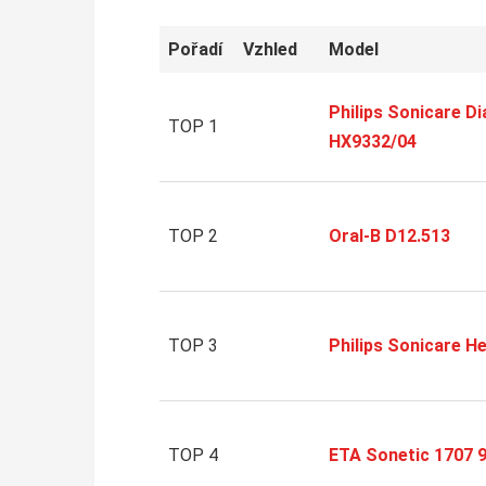
Pořadí
Vzhled
Model
Philips Sonicare 
TOP 1
HX9332/04
TOP 2
Oral-B D12.513
TOP 3
Philips Sonicare H
TOP 4
ETA Sonetic 1707 