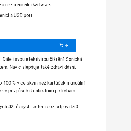
aku než manuální kartáček
lenici a USB port
Dále i svou efektivitou čištění. Sonická
em. Navíc zlepšuje také zdraví dásní.
 o 100 % více skvrn než kartáček manuální.
ré se přizpůsobí konkrétním potřebám.
elých 42 různých čištění což odpovídá 3