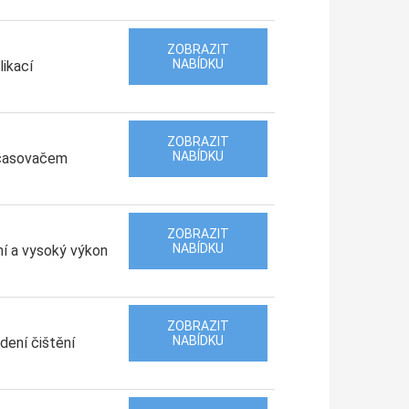
ZOBRAZIT
NABÍDKU
likací
ZOBRAZIT
NABÍDKU
s časovačem
ZOBRAZIT
NABÍDKU
í a vysoký výkon
ZOBRAZIT
NABÍDKU
dení čištění