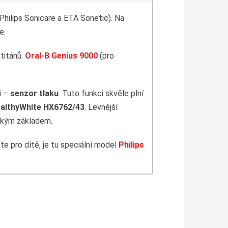
Philips Sonicare a ETA Sonetic). Na
e.
 titánů:
Oral-B Genius 9000
(pro
i –
senzor tlaku
. Tuto funkci skvěle plní
althyWhite HX6762/43
. Levnější
ckým základem.
te pro dítě, je tu speciální model
Philips