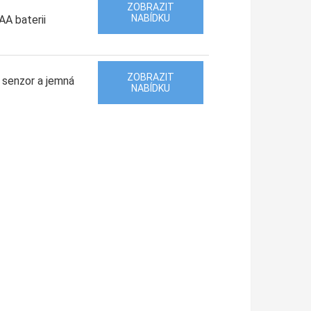
ZOBRAZIT
NABÍDKU
AA baterii
ZOBRAZIT
ý senzor a jemná
NABÍDKU