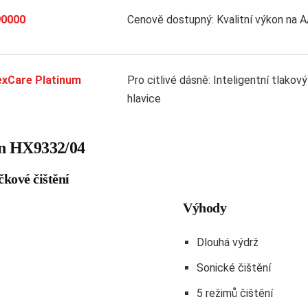
90000
Cenově dostupný: Kvalitní výkon na A
lexCare Platinum
Pro citlivé dásně: Inteligentní tlakov
hlavice
an HX9332/04
čkové čištění
Výhody
Dlouhá výdrž
Sonické čištění
5 režimů čištění