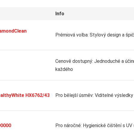
Info
DiamondClean
Prémiová volba: Stylový design a špi
Cenově dostupný: Jednoduché a účinn
každého
ealthyWhite HX6762/43
Pro bělejší úsměv: Viditelné výsledky
90000
Pro náročné: Hygienické čištění s UV s