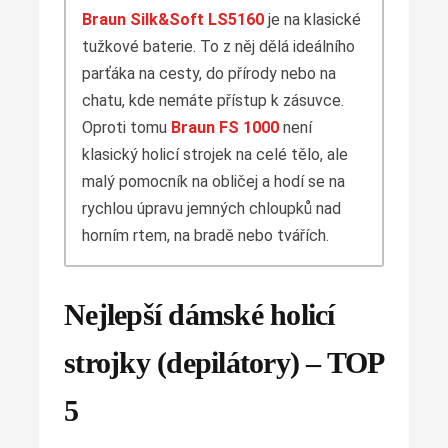
Braun Silk&Soft LS5160
je
na klasické
tužkové baterie. To z něj dělá ideálního
parťáka na cesty, do přírody nebo na
chatu, kde nemáte přístup k zásuvce
.
Oproti tomu
Braun FS 1000
není
klasický holicí strojek na celé tělo, ale
malý pomocník na obličej a hodí se na
rychlou úpravu jemných chloupků nad
horním rtem, na bradě nebo tvářích.
Nejlepší dámské holicí
strojky (depilátory) – TOP
5