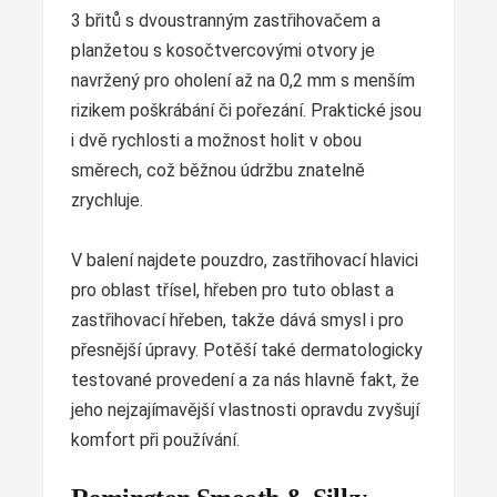
3 břitů s dvoustranným zastřihovačem a
planžetou s kosočtvercovými otvory je
navržený pro oholení až na 0,2 mm s menším
rizikem poškrábání či pořezání. Praktické jsou
i dvě rychlosti a možnost holit v obou
směrech, což běžnou údržbu znatelně
zrychluje.
V balení najdete pouzdro, zastřihovací hlavici
pro oblast třísel, hřeben pro tuto oblast a
zastřihovací hřeben, takže dává smysl i pro
přesnější úpravy. Potěší také dermatologicky
testované provedení a za nás hlavně fakt, že
jeho nejzajímavější vlastnosti opravdu zvyšují
komfort při používání.