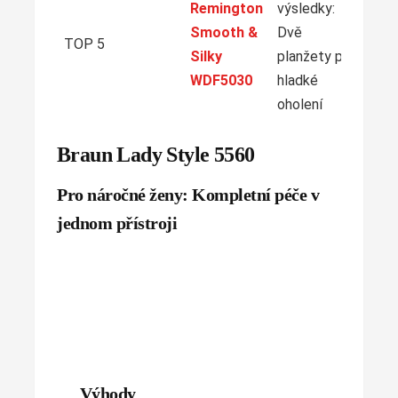
Remington
výsledky:
Z
Smooth &
Dvě
TOP 5
Silky
planžety pro
WDF5030
hladké
oholení
Braun Lady Style 5560
Pro náročné ženy: Kompletní péče v
jednom přístroji
Výhody