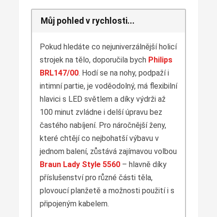
Můj pohled v rychlosti...
Pokud hledáte co nejuniverzálnější holicí
strojek na tělo, doporučila bych
Philips
BRL147/00
. Hodí se na nohy, podpaží i
intimní partie, je voděodolný, má flexibilní
hlavici s LED světlem a díky výdrži až
100 minut zvládne i delší úpravu bez
častého nabíjení. Pro náročnější ženy,
které chtějí co nejbohatší výbavu v
jednom balení, zůstává zajímavou volbou
Braun Lady Style 5560
– hlavně díky
příslušenství pro různé části těla,
plovoucí planžetě a možnosti použití i s
připojeným kabelem.