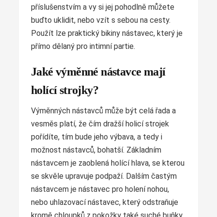
příslušenstvím a vy si jej pohodlně můžete
buďto uklidit, nebo vzít s sebou na cesty.
Použít lze praktický bikiny nástavec, který je
přímo dělaný pro intimní partie.
Jaké výměnné nástavce mají
holící strojky?
Výměnných nástavců může být celá řada a
vesměs platí, že čím dražší holicí strojek
pořídíte, tím bude jeho výbava, a tedy i
možnost nástavců, bohatší. Základním
nástavcem je zaoblená holící hlava, se kterou
se skvěle upravuje podpaží. Dalším častým
nástavcem je nástavec pro holení nohou,
nebo uhlazovací nástavec, který odstraňuje
kromě chloupků z pokožky také suché buňky.