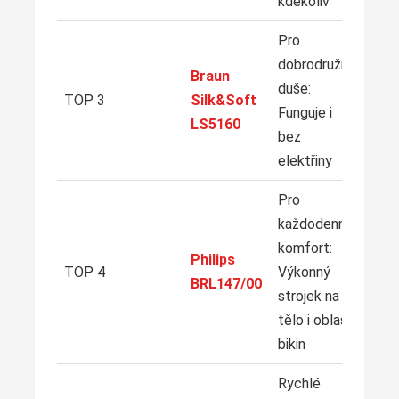
kdekoliv
Pro
dobrodružné
Braun
Z
duše:
TOP 3
Silk&Soft
Funguje i
LS5160
bez
elektřiny
Pro
každodenní
komfort:
Z
Philips
TOP 4
Výkonný
BRL147/00
strojek na
tělo i oblast
bikin
Rychlé