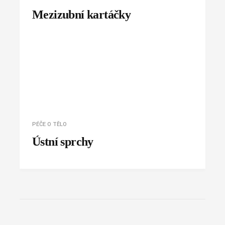
Mezizubní kartáčky
PÉČE O TĚLO
Ústní sprchy