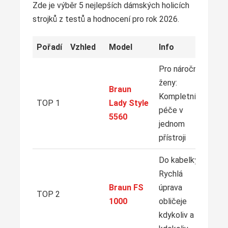
Zde je výběr 5 nejlepších dámských holicích
strojků z testů a hodnocení pro rok 2026.
Pořadí
Vzhled
Model
Info
Pro náročné
ženy:
Braun
Z
Kompletní
TOP 1
Lady Style
péče v
5560
jednom
přístroji
Do kabelky:
Rychlá
Z
Braun FS
úprava
TOP 2
1000
obličeje
kdykoliv a