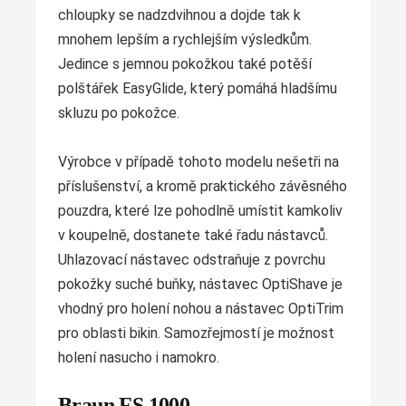
chloupky se nadzdvihnou a dojde tak k
mnohem lepším a rychlejším výsledkům.
Jedince s jemnou pokožkou také potěší
polštářek EasyGlide, který pomáhá hladšímu
skluzu po pokožce.
Výrobce v případě tohoto modelu nešetři na
příslušenství, a kromě praktického závěsného
pouzdra, které lze pohodlně umístit kamkoliv
v koupelně, dostanete také řadu nástavců.
Uhlazovací nástavec odstraňuje z povrchu
pokožky suché buňky, nástavec OptiShave je
vhodný pro holení nohou a nástavec OptiTrim
pro oblasti bikin. Samozřejmostí je možnost
holení nasucho i namokro.
Braun FS 1000