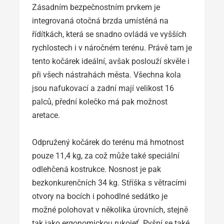
Zásadním bezpečnostním prvkem je
integrovaná otočná brzda umístěná na
řídítkách, která se snadno ovládá ve vyšších
rychlostech i v náročném terénu. Právě tam je
tento kočárek ideální, avšak poslouží skvěle i
při všech nástrahách města. Všechna kola
jsou nafukovací a zadní mají velikost 16
palců, přední kolečko má pak možnost
aretace.
Odpružený kočárek do terénu má hmotnost
pouze 11,4 kg, za což může také speciální
odlehčená kostrukce. Nosnost je pak
bezkonkurenčních 34 kg. Stříška s větracími
otvory na bocích i pohodlné sedátko je
možné polohovat v několika úrovních, stejně
tak jako ergonomickou rukojeť. Pyšní se také