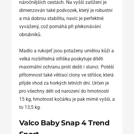
náročnějších cestách. Na vyšší zatížení je
dimenzován také podvozek, který je robustní
a má dobrou stabilitu, navíc je perfektně
vyvážený, což pomáhá při překonávání
obrubníků.
Madlo a rukojeť jsou potaženy umělou kůží a
velká rozšiřitelná stříška poskytuje dítěti
maximální ochranu proti dešti i slunci. Potěší
přítomnost také větrací clony ve stříšce, která
přijde vhod za horkých letních dní. Určen je
pro všechny děti od narození do hmotnosti
15 kg, hmotnost kočárku je pak mírně vyšší, a
to 13,5 kg.
Valco Baby Snap 4 Trend