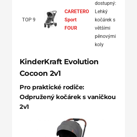
dostupný:
CARETERO
Lehký
TOP 9
Sport
kočárek s
FOUR
většími
pěnovými
koly
KinderKraft Evolution
Cocoon 2v1
Pro praktické rodiče:
Odpružený kočárek s vaničkou
2v1