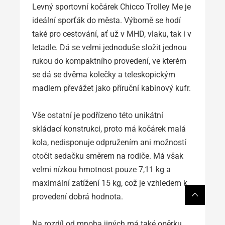
Levný sportovní kočárek Chicco Trolley Me je
ideální sporťák do města. Výborně se hodí
také pro cestování, ať už v MHD, vlaku, tak i v
letadle. Dá se velmi jednoduše složit jednou
rukou do kompaktního provedení, ve kterém
se dá se dvěma kolečky a teleskopickým
madlem převážet jako příruční kabinový kufr.
Vše ostatní je podřízeno této unikátní
skládací konstrukci, proto má kočárek malá
kola, nedisponuje odpružením ani možností
otočit sedačku směrem na rodiče. Má však
velmi nízkou hmotnost pouze 7,11 kg a
maximální zatížení 15 kg, což je vzhledem k
provedení dobrá hodnota.
Na rozdíl od mnoha jiných má také opěrku