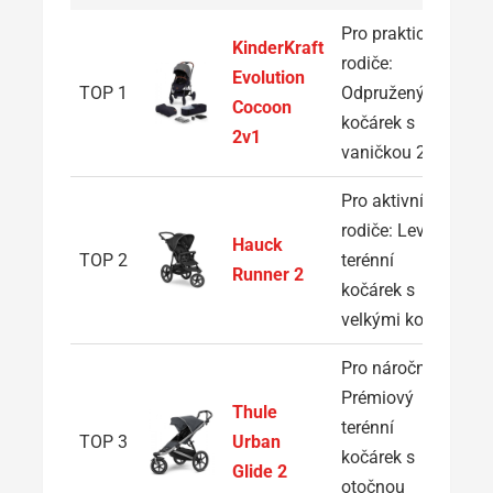
Pro praktické
KinderKraft
rodiče:
Evolution
TOP 1
Odpružený
Cocoon
kočárek s
2v1
vaničkou 2v1
Pro aktivní
rodiče: Levný
Hauck
TOP 2
terénní
Runner 2
kočárek s
velkými koly
Pro náročné:
Prémiový
Thule
terénní
TOP 3
Urban
kočárek s
Glide 2
otočnou