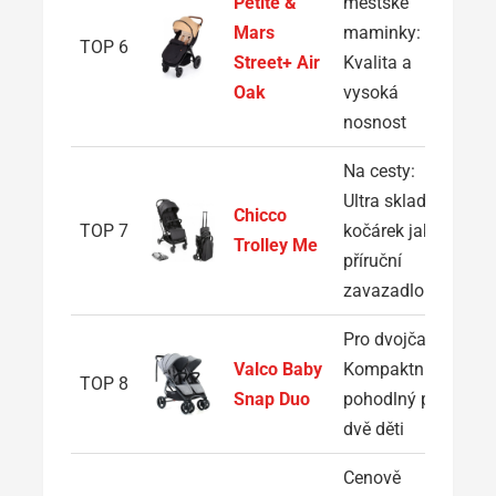
Petite &
městské
Mars
maminky:
TOP 6
Street+ Air
Kvalita a
Oak
vysoká
nosnost
Na cesty:
Ultra skladný
Chicco
TOP 7
kočárek jako
Trolley Me
příruční
zavazadlo
Pro dvojčata:
Valco Baby
Kompaktní a
TOP 8
Snap Duo
pohodlný pro
dvě děti
Cenově