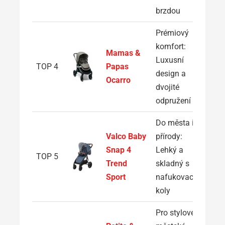
brzdou
Prémiový
komfort:
Mamas &
Luxusní
TOP 4
Papas
design a
Ocarro
dvojité
odpružení
Do města i
Valco Baby
přírody:
Snap 4
Lehký a
TOP 5
Trend
skladný s
Sport
nafukovacími
koly
Pro stylové