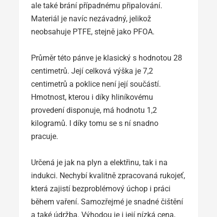
ale také brání případnému připalování.
Materiál je navíc nezávadný, jelikož
neobsahuje PTFE, stejně jako PFOA.
Průměr této pánve je klasický s hodnotou 28
centimetrů. Její celková výška je 7,2
centimetrů a poklice není její součástí.
Hmotnost, kterou i díky hliníkovému
provedení disponuje, má hodnotu 1,2
kilogramů. I díky tomu se s ní snadno
pracuje.
Určená je jak na plyn a elektřinu, tak i na
indukci. Nechybí kvalitně zpracovaná rukojeť,
která zajistí bezproblémový úchop i práci
během vaření. Samozřejmé je snadné čištění
a také údržba. Výhodou je i její nízká cena,