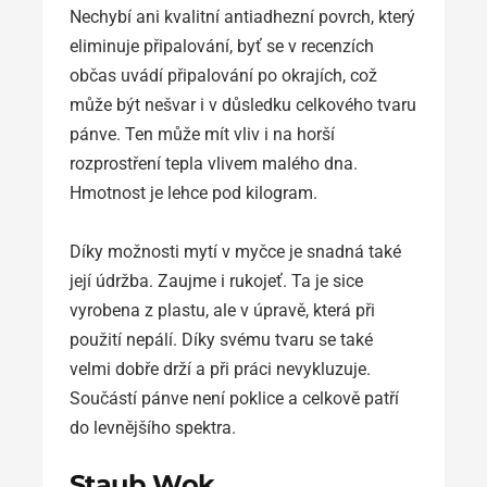
Nechybí ani kvalitní antiadhezní povrch, který
eliminuje připalování, byť se v recenzích
občas uvádí připalování po okrajích, což
může být nešvar i v důsledku celkového tvaru
pánve. Ten může mít vliv i na horší
rozprostření tepla vlivem malého dna.
Hmotnost je lehce pod kilogram.
Díky možnosti mytí v myčce je snadná také
její údržba. Zaujme i rukojeť. Ta je sice
vyrobena z plastu, ale v úpravě, která při
použití nepálí. Díky svému tvaru se také
velmi dobře drží a při práci nevykluzuje.
Součástí pánve není poklice a celkově patří
do levnějšího spektra.
Staub Wok