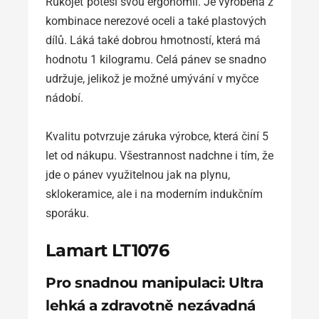
Rukojeť potěší svou ergonomií. Je vyrobena z
kombinace nerezové oceli a také plastových
dílů. Láká také dobrou hmotností, která má
hodnotu 1 kilogramu. Celá pánev se snadno
udržuje, jelikož je možné umývání v myčce
nádobí.
Kvalitu potvrzuje záruka výrobce, která činí 5
let od nákupu. Všestrannost nadchne i tím, že
jde o pánev využitelnou jak na plynu,
sklokeramice, ale i na moderním indukčním
sporáku.
Lamart LT1076
Pro snadnou manipulaci: Ultra
lehká a zdravotně nezávadná