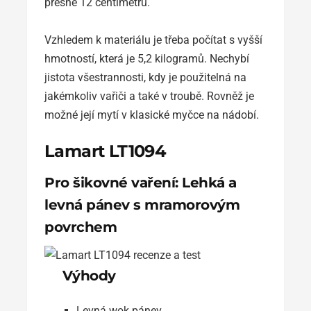
přesně 12 centimetrů.
Vzhledem k materiálu je třeba počítat s vyšší
hmotností, která je 5,2 kilogramů. Nechybí
jistota všestrannosti, kdy je použitelná na
jakémkoliv vařiči a také v troubě. Rovněž je
možné její mytí v klasické myčce na nádobí.
Lamart LT1094
Pro šikovné vaření: Lehká a
levná pánev s mramorovým
povrchem
Výhody
Levná wok pánev