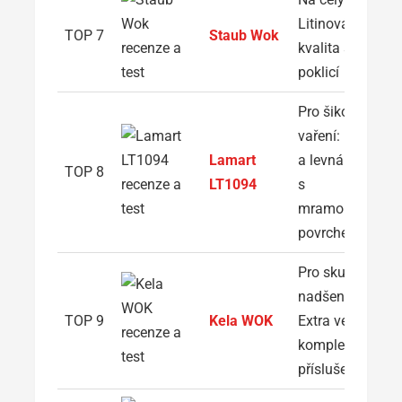
Litinová
TOP 7
Staub Wok
kvalita s
poklicí
Pro šikovné
vaření: Lehká
Lamart
a levná pánev
TOP 8
LT1094
s
mramorovým
povrchem
Pro skutečné
nadšence:
TOP 9
Kela WOK
Extra velká s
kompletním
příslušenstvím