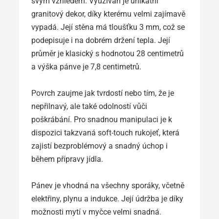
svým vzhledem. Využíván je unikátní
granitový dekor, díky kterému velmi zajímavě
vypadá. Její stěna má tloušťku 3 mm, což se
podepisuje i na dobrém držení tepla. Její
průměr je klasický s hodnotou 28 centimetrů
a výška pánve je 7,8 centimetrů.
Povrch zaujme jak tvrdostí nebo tím, že je
nepřilnavý, ale také odolností vůči
poškrábání. Pro snadnou manipulaci je k
dispozici takzvaná soft-touch rukojeť, která
zajistí bezproblémový a snadný úchop i
během přípravy jídla.
Pánev je vhodná na všechny sporáky, včetně
elektřiny, plynu a indukce. Její údržba je díky
možnosti mytí v myčce velmi snadná.