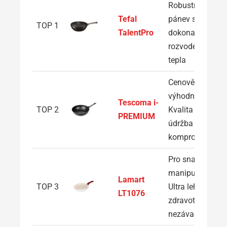
Robustní
Tefal
pánev s
TOP 1
TalentPro
dokonalým
rozvodem
tepla
Cenově
výhodná:
Tescoma i-
TOP 2
Kvalita a
PREMIUM
údržba bez
kompromisů
Pro snadnou
manipulaci:
Lamart
TOP 3
Ultra lehká a
LT1076
zdravotně
nezávadná