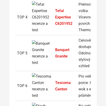
Prémiová
Tefal
volba:
TOP 4
Expertise
Vícevrstvý
C6201952
povrch a
Thermo-Spot
Cenově
dostupná:
Banquet
TOP 5
Odolnost a
Granite
stylový žulový
vzhled
Pro velké
Tescoma
porce: Ocelový
TOP 6
Canton
wok s extra
průměrem
Na celý život: