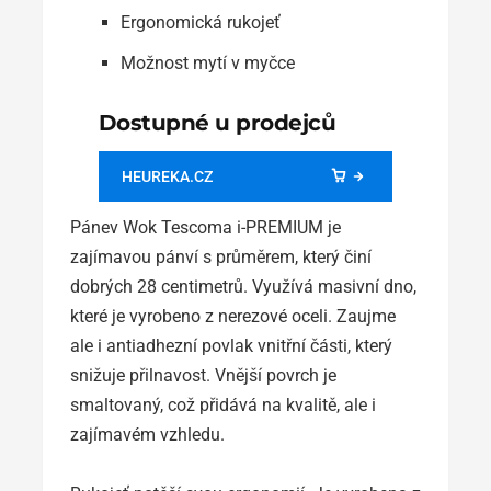
Ergonomická rukojeť
Možnost mytí v myčce
Dostupné u prodejců
HEUREKA.CZ
Pánev Wok Tescoma i-PREMIUM je
zajímavou pánví s průměrem, který činí
dobrých 28 centimetrů. Využívá masivní dno,
které je vyrobeno z nerezové oceli. Zaujme
ale i antiadhezní povlak vnitřní části, který
snižuje přilnavost. Vnější povrch je
smaltovaný, což přidává na kvalitě, ale i
zajímavém vzhledu.