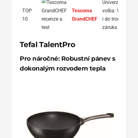
Univerzální
TOP
Tescoma
volba: Vhodná
10
GrandCHEF
i do trouby,
záruka 5 let
Tefal TalentPro
Pro náročné: Robustní pánev s
dokonalým rozvodem tepla