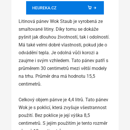
HEUREKA.CZ
Litinová pánev Wok Staub je vyrobená ze
smaltované litiny. Díky tomu se dokáže
pyšnit jak dlouhou životností, tak i odolností.
Má také velmi dobré vlastnosti, pokud jde o
odvádění tepla. Je odolná vůči korozi a
zaujme i svým vzhledem. Tato pánev patří s
průměrem 30 centimetrů mezi větší modely
na trhu. Průměr dna má hodnotu 15,5
centimetrů.
Celkový objem pánve je 4,4 litrů. Tato pánev
Wok je s poklicí, která zvyšuje všestrannost
použití. Bez poklice je její výška 8,5
centimetrů. S jejím použitím je tento rozměr