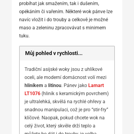
probíhat jak smažením, tak i dušením,
opékáním či vařením. Některé wok pánve lze
navíc vložit i do trouby a celkově je možné
maso a zeleninu zpracovávat s minimem
tuku.
Můj pohled v rychlosti...
Tradiční asijské woky jsou z uhlíkové
oceli, ale moderní domácnost volí mezi
hliníkem
a
litinou
. Pánev jako
Lamart
LT1076
(hliník s keramickým povrchem)
je ultralehká, skvělá na rychlé ohřevy a
snadnou manipulaci, což je pro “stir-fry”
klíčové. Naopak, pokud chcete wok na
celý život, který skvěle drží teplo a
můžete ho dát i do trouby, je volba