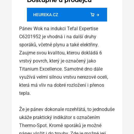
HEUREKA.CZ
Pánev Wok na indukci Tefal Expertise
C6201952 je vhodná i na další druhy
sporáků, včetně plynu a také elektřiny.
Zaujme svou kvalitou, kterou dokládá 6
vrstvý povrch, který je označený jako
Titanium Excellence. Samotné dno dále
využívá velmi silnou vrstvu nerezové oceli,
která má vliv na dobré rozložení i přenos
tepla.
Že je pánev dokonale rozehřátá, to jednoduše
ukáže praktický indikátor s označením
Thermo-Spot. Kromě sporáků je možné
pánev vložit i do trouby. Zde je možné její