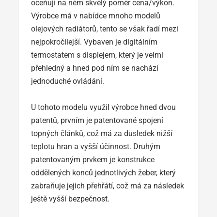
oceňují na něm skvělý poměr cena/výkon.
Výrobce má v nabídce mnoho modelů
olejových radiátorů, tento se však řadí mezi
nejpokročilejší. Vybaven je digitálním
termostatem s displejem, který je velmi
přehledný a hned pod ním se nachází
jednoduché ovládání.
U tohoto modelu využil výrobce hned dvou
patentů, prvním je patentované spojení
topných článků, což má za důsledek nižší
teplotu hran a vyšší účinnost. Druhým
patentovaným prvkem je konstrukce
oddělených konců jednotlivých žeber, který
zabraňuje jejich přehřátí, což má za následek
ještě vyšší bezpečnost.