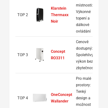
místnosti:
Klarstein
Z
Výkonné
TOP 2
Thermaxx
topení a
Noir
dálkové
ovládání
Cenově
dostupný:
Z
Concept
TOP 3
Spolehlivý
RO3311
výkon bez
zbytečností
Pro malé
prostory:
Tenký
Z
OneConcept
TOP 4
design a
Wallander
možnost