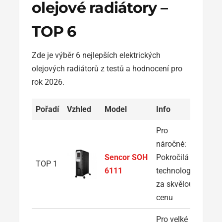
olejové radiátory –
TOP 6
Zde je výběr 6 nejlepších elektrických
olejových radiátorů z testů a hodnocení pro
rok 2026.
Pořadí
Vzhled
Model
Info
Pro
náročné:
Z
Sencor SOH
Pokročilá
TOP 1
6111
technologie
za skvělou
cenu
Pro velké