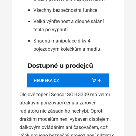
Všechny bezpečnostní funkce
Velká výhřevnost a dlouhé sálání
tepla po vypnutí
Snadná manipulace díky 4
pojezdovým kolečkům a madlu
Dostupné u prodejců
HEUREKA.CZ
Olejové topení Sencor SOH 3309 má velmi
atraktivní pořizovací cenu a zároveň
radiátoru nic zásadního nechybí. Oproti
dražším modelům není vybaven displejem,
dálkovým ovládáním ani časovačem, což
však pro jeho bezpečný provoz není nikterak