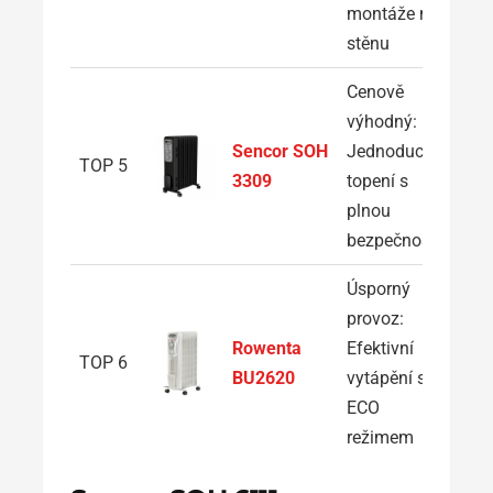
montáže na
stěnu
Cenově
výhodný:
Z
Sencor SOH
Jednoduché
TOP 5
3309
topení s
plnou
bezpečností
Úsporný
provoz:
Z
Rowenta
Efektivní
TOP 6
BU2620
vytápění s
ECO
režimem