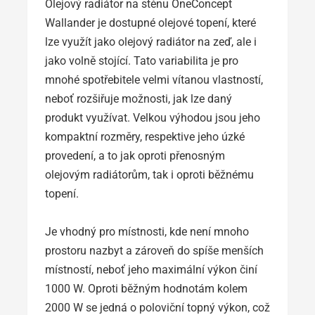
Olejový radiátor na stěnu OneConcept
Wallander je dostupné olejové topení, které
lze využít jako olejový radiátor na zeď, ale i
jako volně stojící. Tato variabilita je pro
mnohé spotřebitele velmi vítanou vlastností,
neboť rozšiřuje možnosti, jak lze daný
produkt využívat. Velkou výhodou jsou jeho
kompaktní rozměry, respektive jeho úzké
provedení, a to jak oproti přenosným
olejovým radiátorům, tak i oproti běžnému
topení.
Je vhodný pro místnosti, kde není mnoho
prostoru nazbyt a zároveň do spíše menších
místností, neboť jeho maximální výkon činí
1000 W. Oproti běžným hodnotám kolem
2000 W se jedná o poloviční topný výkon, což