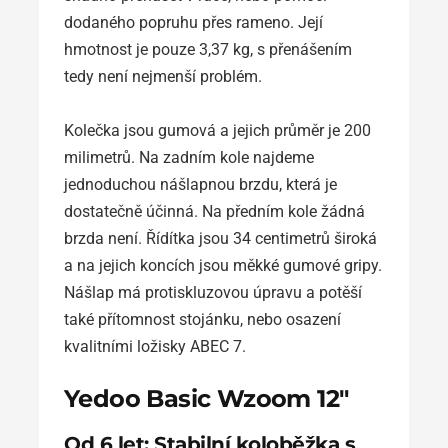
dodaného popruhu přes rameno. Její
hmotnost je pouze 3,37 kg, s přenášením
tedy není nejmenší problém.
Kolečka jsou gumová a jejich průměr je 200
milimetrů. Na zadním kole najdeme
jednoduchou nášlapnou brzdu, která je
dostatečně účinná. Na předním kole žádná
brzda není. Řídítka jsou 34 centimetrů široká
a na jejich koncích jsou měkké gumové gripy.
Nášlap má protiskluzovou úpravu a potěší
také přítomnost stojánku, nebo osazení
kvalitními ložisky ABEC 7.
Yedoo Basic Wzoom 12″
Od 6 let: Stabilní koloběžka s