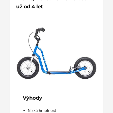
už od 4 let
Výhody
Nízká hmotnost