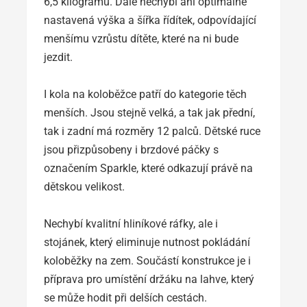
6,5 kilogramů. Dále nechybí ani optimálně
nastavená výška a šířka řídítek, odpovídající
menšímu vzrůstu dítěte, které na ni bude
jezdit.
I kola na koloběžce patří do kategorie těch
menších. Jsou stejně velká, a tak jak přední,
tak i zadní má rozměry 12 palců. Dětské ruce
jsou přizpůsobeny i brzdové páčky s
označením Sparkle, které odkazují právě na
dětskou velikost.
Nechybí kvalitní hliníkové ráfky, ale i
stojánek, který eliminuje nutnost pokládání
koloběžky na zem. Součástí konstrukce je i
příprava pro umístění držáku na lahve, který
se může hodit při delších cestách.