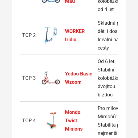
Mau
koloběžka už
od 4 let
Skladná pro
WORKER
děti i dospělé:
TOP 2
Iridio
Ideální na
cesty
Od 6 let:
Stabilní
Yedoo Basic
TOP 3
koloběžka s
Wzoom
dvojitou
brzdou
Pro milovníky
Mondo
Mimoňů:
TOP 4
Twist
Stabilita pro
Minions
nejmenší