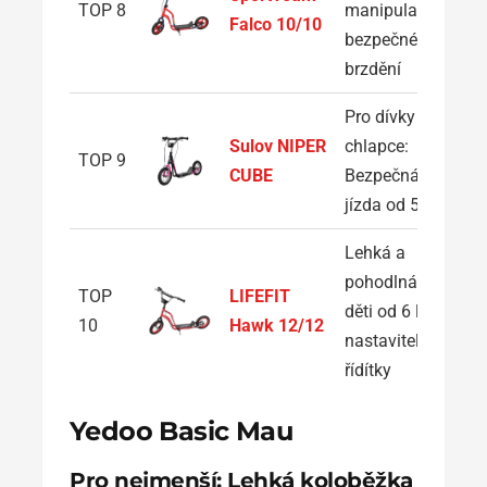
TOP 8
manipulace a
Falco 10/10
bezpečné
brzdění
Pro dívky i
Sulov NIPER
chlapce:
TOP 9
CUBE
Bezpečná
jízda od 5 let
Lehká a
pohodlná: Pro
TOP
LIFEFIT
děti od 6 let s
10
Hawk 12/12
nastavitelnými
řídítky
Yedoo Basic Mau
Pro nejmenší: Lehká koloběžka