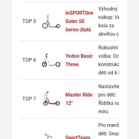
Výhodný
inSPORTline
nákup: Velká
TOP 5
Suter SE
kola za
černo-žlutá
skvělou cenu
Robustní
Yedoo Basic
volba: Ocelová
TOP 6
Three
konstrukce pro
děti od 6 let
Nastavitelná
Master Ride
pro děti:
TOP 7
12"
Řídítka na
míru
Pro menší
děti: Snadná
SportTeam