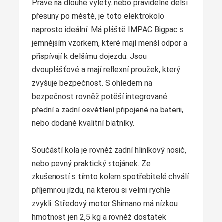
Právě na dlouhé výlety, nebo pravidelné delší
přesuny po městě, je toto elektrokolo
naprosto ideální. Má pláště IMPAC Bigpac s
jemnějším vzorkem, které mají menší odpor a
přispívají k delšímu dojezdu. Jsou
dvouplášťové a mají reflexní proužek, který
zvyšuje bezpečnost. S ohledem na
bezpečnost rovněž potěší integrované
přední a zadní osvětlení připojené na baterii,
nebo dodané kvalitní blatníky.
Součástí kola je rovněž zadní hliníkový nosič,
nebo pevný praktický stojánek. Ze
zkušeností s tímto kolem spotřebitelé chválí
příjemnou jízdu, na kterou si velmi rychle
zvykli. Středový motor Shimano má nízkou
hmotnost jen 2,5 kg a rovněž dostatek