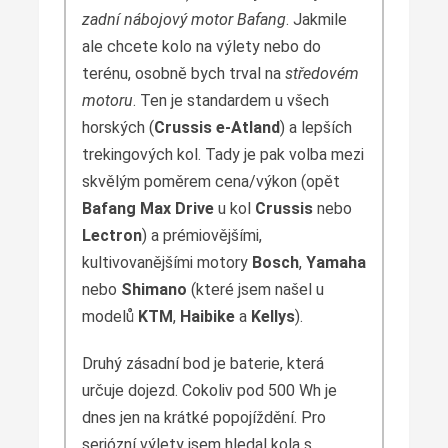
zadní nábojový motor Bafang
. Jakmile
ale chcete kolo na výlety nebo do
terénu, osobně bych trval na
středovém
motoru
. Ten je standardem u všech
horských (
Crussis e-Atland
) a lepších
trekingových kol. Tady je pak volba mezi
skvělým poměrem cena/výkon (opět
Bafang Max Drive
u kol
Crussis
nebo
Lectron
) a prémiovějšími,
kultivovanějšími motory
Bosch
,
Yamaha
nebo
Shimano
(které jsem našel u
modelů
KTM
,
Haibike
a
Kellys
).
Druhý zásadní bod je baterie, která
určuje dojezd. Cokoliv pod 500 Wh je
dnes jen na krátké popojíždění. Pro
seriózní výlety jsem hledal kola s