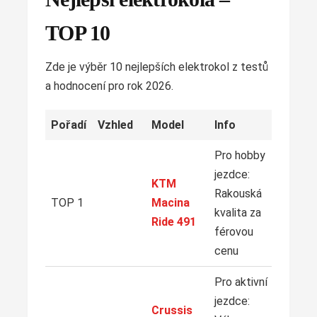
TOP 10
Zde je výběr 10 nejlepších elektrokol z testů
a hodnocení pro rok 2026.
Pořadí
Vzhled
Model
Info
Pro hobby
jezdce:
KTM
ZO
Rakouská
NA
TOP 1
Macina
kvalita za
Ride 491
férovou
cenu
Pro aktivní
jezdce:
Crussis
ZO