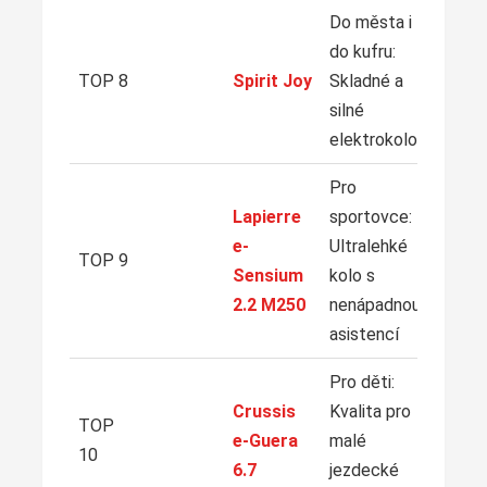
Do města i
do kufru:
ZO
NA
TOP 8
Spirit Joy
Skladné a
silné
elektrokolo
Pro
Lapierre
sportovce:
ZO
e-
Ultralehké
NA
TOP 9
Sensium
kolo s
2.2 M250
nenápadnou
asistencí
Pro děti:
Crussis
Kvalita pro
ZO
TOP
NA
e-Guera
malé
10
6.7
jezdecké