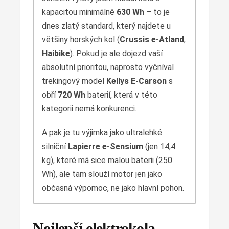
kapacitou minimálně
630 Wh
– to je
dnes zlatý standard, který najdete u
většiny horských kol (
Crussis e-Atland
,
Haibike
). Pokud je ale dojezd vaší
absolutní prioritou, naprosto vyčníval
trekingový model
Kellys E-Carson
s
obří
720 Wh
baterií, která v této
kategorii nemá konkurenci.
A pak je tu výjimka jako ultralehké
silniční
Lapierre e-Sensium
(jen 14,4
kg), které má sice malou baterii (250
Wh), ale tam slouží motor jen jako
občasná výpomoc, ne jako hlavní pohon.
Nejlepší elektrokola –