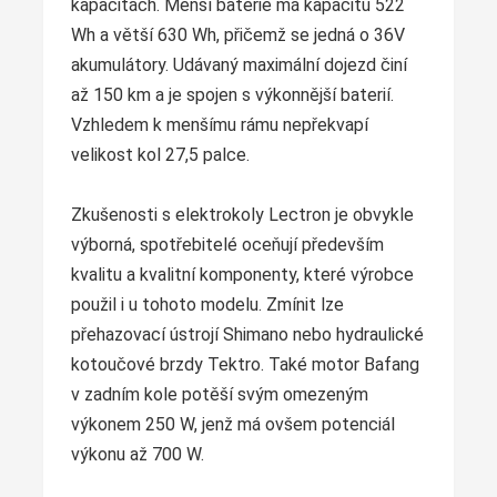
kapacitách. Menší baterie má kapacitu 522
Wh a větší 630 Wh, přičemž se jedná o 36V
akumulátory. Udávaný maximální dojezd činí
až 150 km a je spojen s výkonnější baterií.
Vzhledem k menšímu rámu nepřekvapí
velikost kol 27,5 palce.
Zkušenosti s elektrokoly Lectron je obvykle
výborná, spotřebitelé oceňují především
kvalitu a kvalitní komponenty, které výrobce
použil i u tohoto modelu. Zmínit lze
přehazovací ústrojí Shimano nebo hydraulické
kotoučové brzdy Tektro. Také motor Bafang
v zadním kole potěší svým omezeným
výkonem 250 W, jenž má ovšem potenciál
výkonu až 700 W.