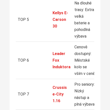
Na dlouhé
trasy: Extra
Kellys E-
ZO
velká
NA
TOP 5
Carson
baterie a
30
pohodlná
výbava
Cenově
Leader
dostupný:
ZO
NA
TOP 6
Fox
Městské
Induktora
kolo se
vším v ceně
Pro seniory:
Crussis
ZO
Nízký
NA
TOP 7
e-City
nástup a
1.16
plná výbava