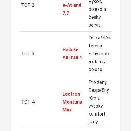
Výkon,
NA
TOP 2
e-Atland
dojezd a
7.7
český
servis
Do každého
terénu:
ZO
Haibike
NA
TOP 3
Silný motor
AllTrail 4
a dlouhý
dojezd
Pro ženy:
Bezpečný
Lectron
ZO
rám a
NA
TOP 4
Montana
vysoký
Max
komfort
jízdy