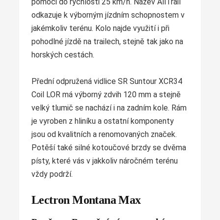
pomoci do rychlosti 25 km/h. Název AllTrail
odkazuje k výborným jízdním schopnostem v
jakémkoliv terénu. Kolo najde využití i při
pohodlné jízdě na trailech, stejně tak jako na
horských cestách.
Přední odpružená vidlice SR Suntour XCR34
Coil LOR má výborný zdvih 120 mm a stejně
velký tlumič se nachází i na zadním kole. Rám
je vyroben z hliníku a ostatní komponenty
jsou od kvalitních a renomovaných značek.
Potěší také silné kotoučové brzdy se dvěma
písty, které vás v jakkoliv náročném terénu
vždy podrží.
Lectron Montana Max