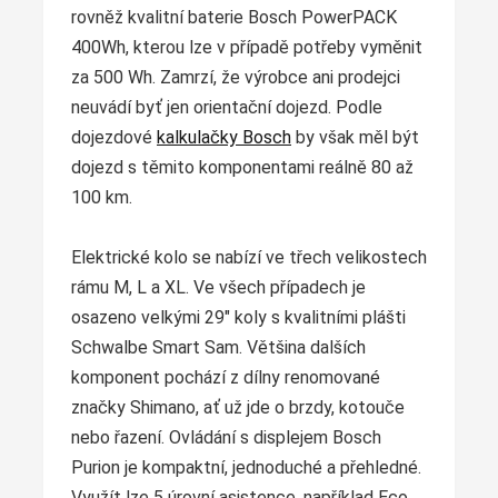
rovněž kvalitní baterie Bosch PowerPACK
400Wh, kterou lze v případě potřeby vyměnit
za 500 Wh. Zamrzí, že výrobce ani prodejci
neuvádí byť jen orientační dojezd. Podle
dojezdové
kalkulačky Bosch
by však měl být
dojezd s těmito komponentami reálně 80 až
100 km.
Elektrické kolo se nabízí ve třech velikostech
rámu M, L a XL. Ve všech případech je
osazeno velkými 29" koly s kvalitními plášti
Schwalbe Smart Sam. Většina dalších
komponent pochází z dílny renomované
značky Shimano, ať už jde o brzdy, kotouče
nebo řazení. Ovládání s displejem Bosch
Purion je kompaktní, jednoduché a přehledné.
Využít lze 5 úrovní asistence, například Eco