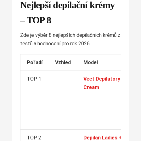
Nejlepší depilační krémy
– TOP 8
Zde je výběr 8 nejlepších depilačních krémů z
testů a hodnocení pro rok 2026.
Pořadí
Vzhled
Model
In
TOP 1
Veet Depilatory
Pr
Cream
po
Je
be
od
ch
TOP 2
Depilan Ladies +
Pr