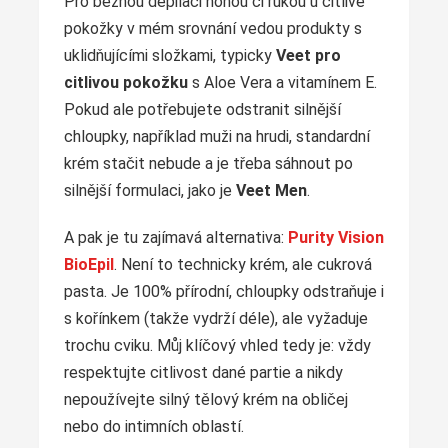
Pro běžnou depilaci nohou či rukou u citlivé
pokožky v mém srovnání vedou produkty s
uklidňujícími složkami, typicky
Veet pro
citlivou pokožku
s Aloe Vera a vitamínem E.
Pokud ale potřebujete odstranit silnější
chloupky, například muži na hrudi, standardní
krém stačit nebude a je třeba sáhnout po
silnější formulaci, jako je
Veet Men
.
A pak je tu zajímavá alternativa:
Purity Vision
BioEpil
. Není to technicky krém, ale cukrová
pasta. Je 100% přírodní, chloupky odstraňuje i
s kořínkem (takže vydrží déle), ale vyžaduje
trochu cviku. Můj klíčový vhled tedy je: vždy
respektujte citlivost dané partie a nikdy
nepoužívejte silný tělový krém na obličej
nebo do intimních oblastí.