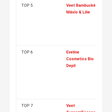
TOP 5
Veet Bambucké
Pr
Máslo & Lilie
po
Hl
vý
je
kr
TOP 6
Eveline
Pr
Cosmetics Bio
a 
Depil
pl
Be
de
př
sl
TOP 7
Veet
Pr