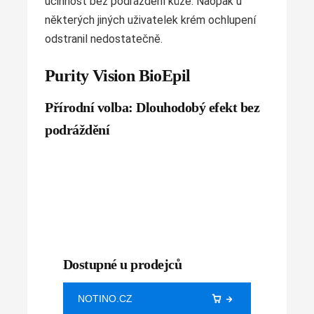
účinnost bez podráždění kůže. Naopak u
některých jiných uživatelek krém ochlupení
odstranil nedostatečně.
Purity Vision BioEpil
Přírodní volba: Dlouhodobý efekt bez
podráždění
Dostupné u prodejců
NOTINO.CZ