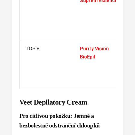
Suprem'Essence
že
Lu
vů
sa
he
TOP 8
Purity Vision
Př
BioEpil
vo
Dl
ef
po
Veet Depilatory Cream
Pro citlivou pokožku: Jemné a
bezbolestné odstranění chloupků