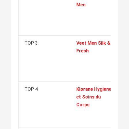
Men
mu
pé
in
pa
TOP 3
Veet Men Silk &
Pr
Fresh
Ry
ef
de
hr
TOP 4
Klorane Hygiene
Pr
et Soins du
ci
Corps
Še
ře
po