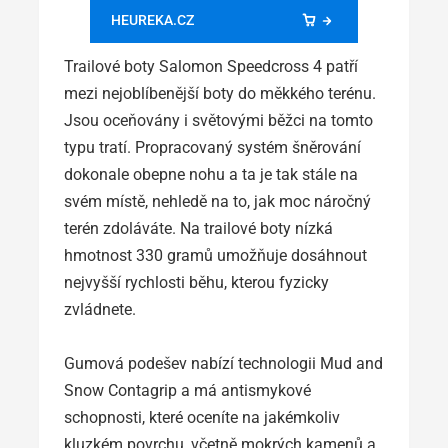
HEUREKA.CZ
Trailové boty Salomon Speedcross 4 patří
mezi nejoblíbenější boty do měkkého terénu.
Jsou oceňovány i světovými běžci na tomto
typu tratí. Propracovaný systém šněrování
dokonale obepne nohu a ta je tak stále na
svém místě, nehledě na to, jak moc náročný
terén zdoláváte. Na trailové boty nízká
hmotnost 330 gramů umožňuje dosáhnout
nejvyšší rychlosti běhu, kterou fyzicky
zvládnete.
Gumová podešev nabízí technologii Mud and
Snow Contagrip a má antismykové
schopnosti, které oceníte na jakémkoliv
kluzkém povrchu, včetně mokrých kamenů a