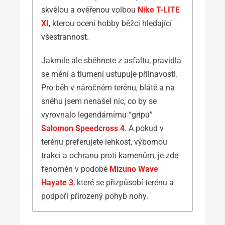
skvělou a ověřenou volbou
Nike T-LITE
XI
, kterou ocení hobby běžci hledající
všestrannost.
Jakmile ale sběhnete z asfaltu, pravidla
se mění a tlumení ustupuje přilnavosti.
Pro běh v náročném terénu, blátě a na
sněhu jsem nenašel nic, co by se
vyrovnalo legendárnímu “gripu”
Salomon Speedcross 4
. A pokud v
terénu preferujete lehkost, výbornou
trakci a ochranu proti kamenům, je zde
fenomén v podobě
Mizuno Wave
Hayate 3
, které se přizpůsobí terénu a
podpoří přirozený pohyb nohy.