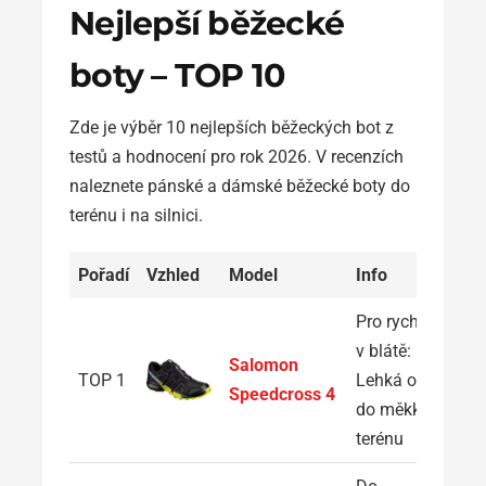
Nejlepší běžecké
boty – TOP 10
Zde je výběr 10 nejlepších běžeckých bot z
testů a hodnocení pro rok 2026. V recenzích
naleznete pánské a dámské běžecké boty do
terénu i na silnici.
Pořadí
Vzhled
Model
Info
Pro rychlost
v blátě:
Salomon
TOP 1
Lehká obuv
Speedcross 4
do měkkého
terénu