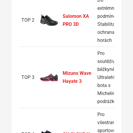
Do
extrémních
Salomon XA
podmínek:
TOP 2
PRO 3D
Stabilita a
ochrana i v
horách
Pro
soutěživé
běžkyně:
Mizuno Wave
TOP 3
Ultralehká
Hayate 3
bota s
Michelin
podrážkou
Pro
všestranné
sportovce: