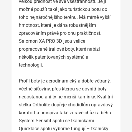
velkou přednost ve své všestrannosti. Je ji
možné použít také jako turistickou botu do
toho nejnáročnějšího terénu. Má mírně vyšší
hmotnost, která je dána robustnějším
zpracováním právě pro onu praktičnost.
Salomon XA PRO 3D jsou velice
propracované trailové boty, které nabízí
několik patentovaných systémů a
technologií.
Profil boty je aerodinamický a dobře větraný,
včetně síťoviny, přes kterou se dovnitř boty
nedostanou ani ty nejmenší kamínky. Kvalitní
stélka Ortholite dopřeje chodidlům opravdový
komfort a prospívá také zdravé chůzi a běhu.
Systém Sensifit spolu se tkaničkami
Quicklace spolu výborně fungují – tkaničky