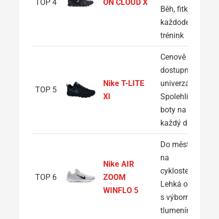
TOP 4
ON CLOUD X
Běh, fitko i
každodenní
trénink
Cenově
dostupná
Nike T-LITE
univerzálka:
TOP 5
XI
Spolehlivé
boty na
každý den
Do města i
na
Nike AIR
cyklostezku:
TOP 6
ZOOM
Lehká obuv
WINFLO 5
s výborným
tlumením