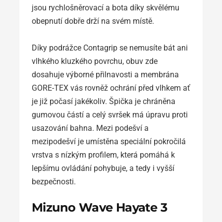
jsou rychlošněrovací a bota díky skvělému
obepnutí dobře drží na svém místě.
Díky podrážce Contagrip se nemusíte bát ani
vlhkého kluzkého povrchu, obuv zde
dosahuje výborné přilnavosti a membrána
GORE-TEX vás rovněž ochrání před vlhkem ať
je již počasí jakékoliv. Špička je chráněna
gumovou částí a celý svršek má úpravu proti
usazování bahna. Mezi podešví a
mezipodešví je umístěna speciální pokročilá
vrstva s nízkým profilem, která pomáhá k
lepšímu ovládání pohybuje, a tedy i vyšší
bezpečnosti.
Mizuno Wave Hayate 3