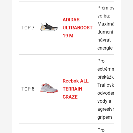
Prémiová
volba:
ADIDAS
Maximální
TOP 7
ULTRABOOST
tlumení a
19 M
návrat
energie
Pro
extrémní
překážky:
Reebok ALL
Trailovky s
TOP 8
TERRAIN
odvodem
CRAZE
vody a
agresivním
gripem
Pro