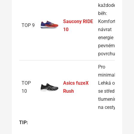
každodenní
běh:
Saucony RIDE
Komfort a
TOP 9
10
návrat
energie na
pevném
povrchu
Pro
minimalisty:
TOP
Asics fuzeX
Lehká obuv
10
Rush
se středním
tlumením
na cesty
TIP: