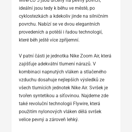
WINFLO 5 jsou určeny na pevný povrch,
ideální jsou tedy k běhu ve městě, po
cyklostezkách a kdekoliv jinde na silničním
povrchu. Nabízí se ve dvou elegantních
provedeních a potěší i řadou technologií,
které běh ještě více zpříjemní.
V patní části je jednotka Nike Zoom Air, která
zajišťuje adekvátní tlumení nárazů. V
kombinaci napnutých vláken a stlačeného
vzduchu dosahuje nejlepších výsledků ze
všech tlumících jednotek Nike Air. Svršek je
tvořen syntetikou a síťovinou. Najdeme zde
také revoluční technologii Flywire, která
použitím nylonových vláken dělá svršek
velice pevný a zároveň lehký.