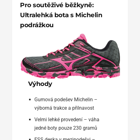
Pro soutěživé běžkyně:
Ultralehká bota s Michelin
podrážkou
Výhody
Gumová podešev Michelin –
výborná trakce a přilnavost
Velmi lehké provedení – váha
jedné boty pouze 230 gramů
ESS deska v mezipodešvi –